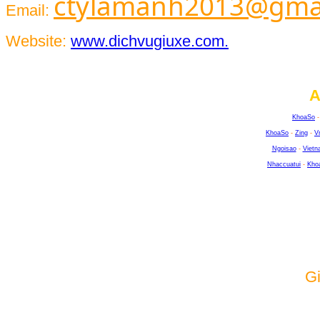
ctylamanh2013@gma
Email:
Website:
www.dichvugiuxe.com.
A
KhoaSo
KhoaSo
-
Zing
-
V
Ngoisao
-
Vietn
Nhaccuatui
-
Kho
G